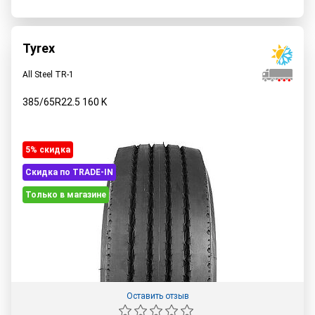
Tyrex
All Steel TR-1
385/65R22.5
160
K
5% cкидка
Скидка по TRADE-IN
Только в магазине
Оставить отзыв