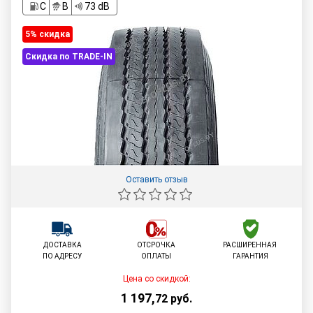
C
B
73 dB
5% cкидка
Скидка по TRADE-IN
Оставить отзыв
ДОСТАВКА
ОТСРОЧКА
РАСШИРЕННАЯ
ПО АДРЕСУ
ОПЛАТЫ
ГАРАНТИЯ
Цена со скидкой:
1 197
,
72
руб.