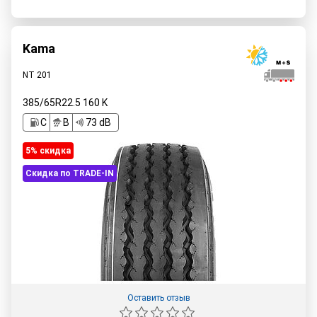
Kama
NT 201
385/65R22.5
160
K
C
B
73 dB
5% cкидка
Скидка по TRADE-IN
Оставить отзыв