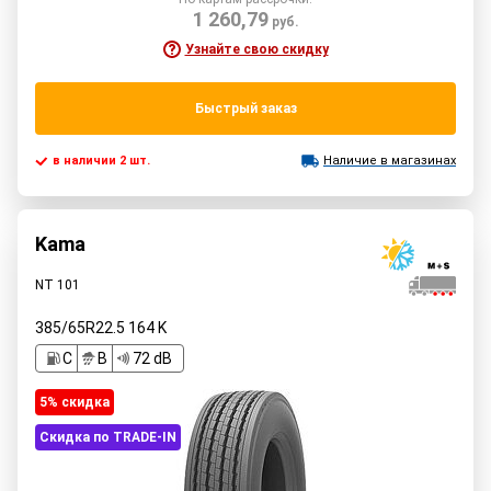
1 260,79
руб.
Узнайте свою скидку
Быстрый заказ
в наличии 2 шт.
Наличие в магазинах
Kama
NT 101
385/65R22.5
164
K
C
B
72 dB
5% cкидка
Скидка по TRADE-IN