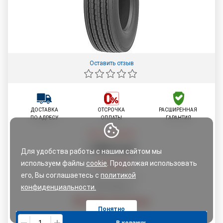
Оставить отзыв
ДОСТАВКА
ОТСРОЧКА
РАСШИРЕННАЯ
ПО АДРЕСУ
ОПЛАТЫ
ГАРАНТИЯ
Цена со скидкой:
1 208
,
94
руб.
Для удобства работы с нашим сайтом мы
используем файлы
cookie
. Продолжая использовать
1 272,40
руб.
его, Вы соглашаетесь с
политикой
По картам рассрочки:
1 272,40
конфиденциальности.
руб.
Узнайте свою скидку
Понятно
В корзину