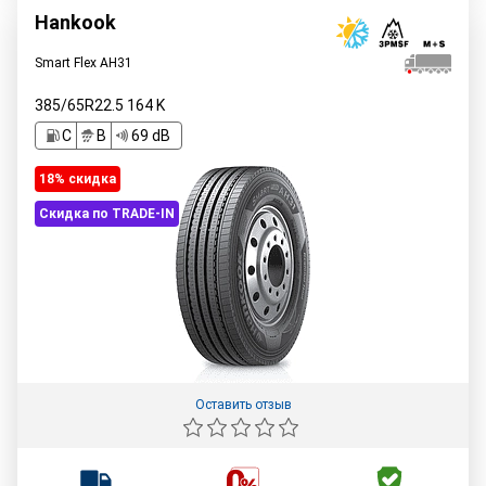
Hankook
Smart Flex AH31
385/65R22.5
164
K
C
B
69 dB
18% cкидка
Скидка по TRADE-IN
Оставить отзыв