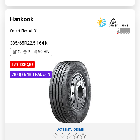
Hankook
Smart Flex AH31
385/65R22.5
164
K
C
B
69 dB
18% cкидка
Скидка по TRADE-IN
Оставить отзыв