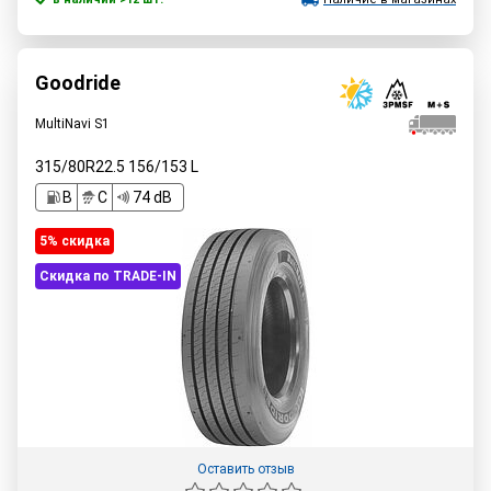
Goodride
MultiNavi S1
315/80R22.5
156/153
L
B
C
74 dB
5% cкидка
Скидка по TRADE-IN
Оставить отзыв