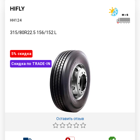
HIFLY
HH124
315/80R22.5
156/152
L
5% cкидка
Скидка по TRADE-IN
Оставить отзыв