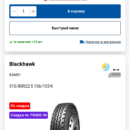
В корзину
Быстрый заказ
в наличии >12 шт.
Наличие в магазинах
Blackhawk
BAM01
315/80R22.5
156/153
K
5% cкидка
Скидка по TRADE-IN