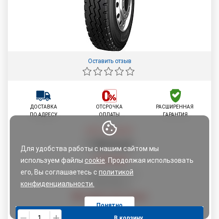
Оставить отзыв
ДОСТАВКА
ОТСРОЧКА
РАСШИРЕННАЯ
ПО АДРЕСУ
ОПЛАТЫ
ГАРАНТИЯ
Цена со скидкой:
1 189
,
99
руб.
Для удобства работы с нашим сайтом мы
используем файлы
cookie
. Продолжая использовать
1 252,58
руб.
его, Вы соглашаетесь с
политикой
По картам рассрочки:
1 252,58
конфиденциальности.
руб.
Узнайте свою скидку
Понятно
В корзину