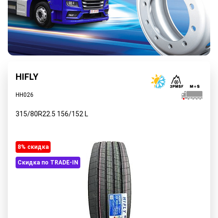
HIFLY
HH026
315/80R22.5
156/152
L
8% cкидка
Скидка по TRADE-IN