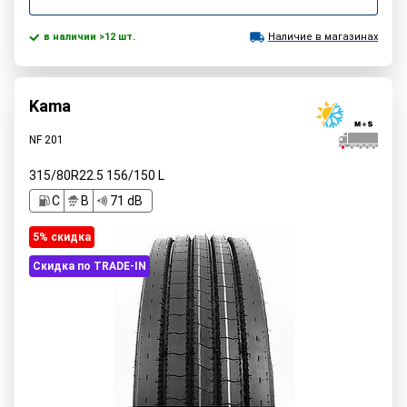
в наличии >12 шт.
Наличие в магазинах
Kama
NF 201
315/80R22.5
156/150
L
C
B
71 dB
5% cкидка
Скидка по TRADE-IN