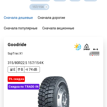
157/154
Сначала дешевые
Сначала дорогие
Сначала популярные
Сначала акционные
Goodride
SupTrac X1
315/80R22.5
157/154
K
E
B
74 dB
5% cкидка
Скидка по TRADE-IN