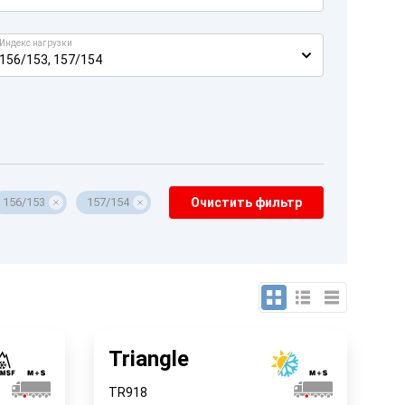
Индекс нагрузки
156/153, 157/154
156/153
157/154
Очистить фильтр
Triangle
TR918