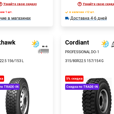
Узнайте свою скидку
Узнайте свою скид
чии 1 шт.
в наличии >12 шт.
В корзину
В корзин
чие в магазинах
Доставка 4-6 дней
 1 шт.
в наличии >12 шт.
е в магазинах
Доставка 4-6 дней
Быстрый заказ
Быстрый заказ
khawk
Cordiant
PROFESSIONAL DO-1
22.5
156/153
L
315/80R22.5
157/154
G
ка
5% cкидка
по TRADE-IN
Скидка по TRADE-IN