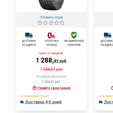
Оставить отзыв
ДОСТАВКА
ОТСРОЧКА
РАСШИРЕННАЯ
ДОСТАВК
ПО АДРЕСУ
ОПЛАТЫ
ГАРАНТИЯ
ПО АДРЕ
Цена со скидкой:
1 288
,
82
руб.
1 356,61
руб.
По картам рассрочки:
1 356,61
руб.
Узнайте свою скидку
в наличии >12 шт.
в нали
В корзину
Доставка 4-6 дней
Дост
в наличии >12 шт.
в наличии
Доставка 4-6 дней