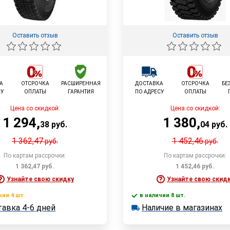
Оставить отзыв
Оставить отзыв
А
ОТСРОЧКА
РАСШИРЕННАЯ
ДОСТАВКА
ОТСРОЧКА
БЕ
СУ
ОПЛАТЫ
ГАРАНТИЯ
ПО АДРЕСУ
ОПЛАТЫ
Цена со скидкой:
Цена со скидкой:
1 294
,
1 380
,
38
руб.
04
руб.
1 362,47
1 452,46
руб.
руб.
По картам рассрочки:
По картам рассрочки:
1 362,47
руб.
1 452,46
руб.
Узнайте свою скидку
Узнайте свою скид
чии 4 шт.
в наличии 8 шт.
Доставка 4-6 дней
В корзину
В корзин
авка 4-6 дней
Наличие в магазинах
 4 шт.
в наличии 8 шт.
Наличие в магазинах