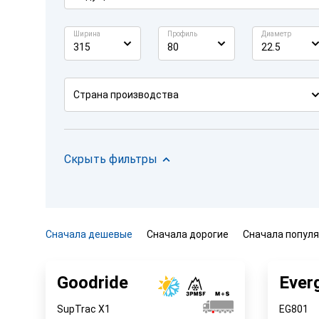
Ширина
Профиль
Диаметр
315
80
22.5
Страна производства
Скрыть фильтры
Сначала дешевые
Сначала дорогие
Сначала попул
Goodride
Ever
SupTrac X1
EG801