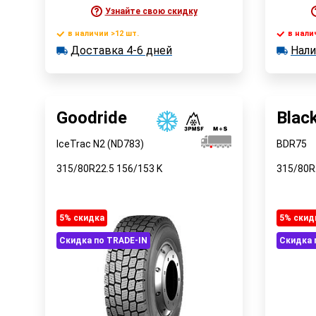
Узнайте свою скидку
в наличии >12 шт.
в нали
В корзину
Доставка 4-6 дней
Нали
в наличии >12 шт.
в наличии
Доставка 4-6 дней
Наличи
Быстрый заказ
Goodride
Blac
IceTrac N2 (ND783)
BDR75
315/80R22.5
156/153
K
315/80R
5% cкидка
5% cкид
Скидка по TRADE-IN
Скидка 