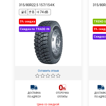
315/80R22.5
157/154
K
315/80R
E
B
74 dB
5% cкидка
TREND 
Скидка по TRADE-IN
5% cкид
Скидка 
Оставить отзыв
ДОСТАВКА
ОТСРОЧКА
ДОСТАВК
ПО АДРЕСУ
ОПЛАТЫ
ПО АДРЕ
Цена со скидкой: