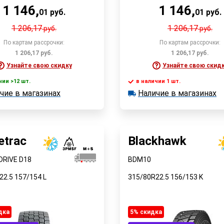
1 146
,
1 146
,
01
руб.
01
руб.
1 206,17
1 206,17
руб.
руб.
По картам рассрочки:
По картам рассрочки:
1 206,17
руб.
1 206,17
руб.
Узнайте свою скидку
Узнайте свою скид
чии >12 шт.
в наличии 1 шт.
В корзину
В корзин
чие в магазинах
Наличие в магазинах
 >12 шт.
в наличии 1 шт.
е в магазинах
Наличие в магазинах
Быстрый заказ
Быстрый заказ
etrac
Blackhawk
DRIVE D18
BDM10
22.5
157/154
L
315/80R22.5
156/153
K
дка
5% cкидка