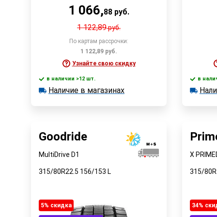
1 066
,
88
руб.
1 122,89
руб.
По картам рассрочки:
1 122,89
руб.
Узнайте свою скидку
в наличии >12 шт.
в нали
В корзину
Наличие в магазинах
Нали
в наличии >12 шт.
в наличии
Наличие в магазинах
Наличи
Быстрый заказ
Goodride
Prim
MultiDrive D1
X PRIME
315/80R22.5
156/153
L
315/80R
5% cкидка
34% cки