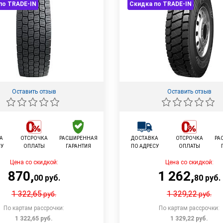
по TRADE-IN
Скидка по TRADE-IN
Оставить отзыв
Оставить отзыв
А
ОТСРОЧКА
РАСШИРЕННАЯ
ДОСТАВКА
ОТСРОЧКА
РА
СУ
ОПЛАТЫ
ГАРАНТИЯ
ПО АДРЕСУ
ОПЛАТЫ
Цена со скидкой:
Цена со скидкой:
870
,
1 262
,
00
руб.
80
руб.
1 322,65
1 329,22
руб.
руб.
По картам рассрочки:
По картам рассрочки:
1 322,65
руб.
1 329,22
руб.