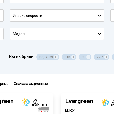
Индекс скорости
Модель
Вы выбрали
Ведущая
315
80
22.5
ярные
Сначала акционные
green
Evergreen
EDR51