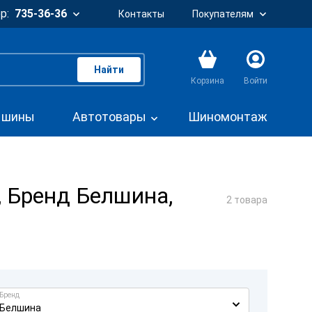
р:
735-36-36
Контакты
Покупателям
Найти
Корзина
Войти
. шины
Автотовары
Шиномонтаж
, Бренд Белшина,
2 товара
Бренд
Белшина