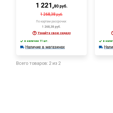
1 221
,
80
руб.
1 268,38
руб.
По картам рассрочки:
1 268,38
руб.
Узнайте свою скидку
в наличии 11 шт.
в нали
В корзину
Наличие в магазинах
Нали
в наличии 11 шт.
в наличии
Наличие в магазинах
Наличи
Быстрый заказ
Всего товаров:
2 из 2