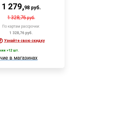
1 279
,
98
руб.
1 328,76
руб.
По картам рассрочки:
1 328,76
руб.
Узнайте свою скидку
чии >12 шт.
В корзину
чие в магазинах
 >12 шт.
е в магазинах
Быстрый заказ