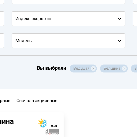
Индекс скорости
Модель
Вы выбрали
Ведущая
Белшина
3
ярные
Сначала акционные
шина