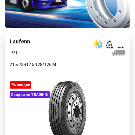
Laufenn
LF21
215/75R17.5
128/126
M
7% cкидка
Скидка по TRADE-IN