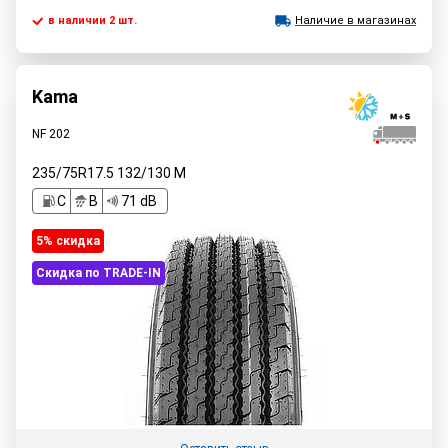
в наличии 2 шт.
Наличие в магазинах
Kama
NF 202
235/75R17.5
132/130
M
C
B
71 dB
5% cкидка
Скидка по TRADE-IN