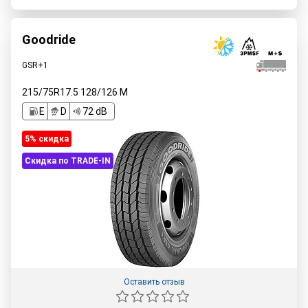
Goodride
GSR+1
215/75R17.5
128/126
M
E
D
72 dB
5% cкидка
Скидка по TRADE-IN
Оставить отзыв