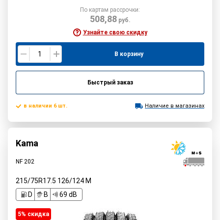
По картам рассрочки:
508,88
руб.
Узнайте свою скидку
В корзину
Быстрый заказ
в наличии 6 шт.
Наличие в магазинах
Kama
NF 202
215/75R17.5
126/124
M
D
B
69 dB
5% cкидка