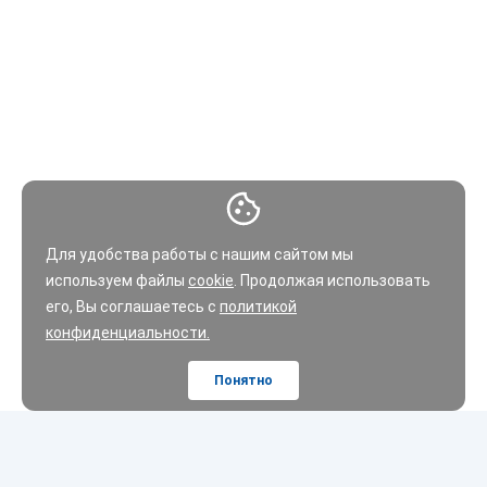
используйте фильтр каталога
:
Наиболее популярные фильтры находятся в видимой зоне:
выбор по типу оси и размеру грузовой шины.
Список подходящих вариантов можно ограничить, установив
флажок напротив интересующих вас брендов, либо
используя дополнительный фильтры подбора.
Для удобства работы с нашим сайтом мы
используем файлы
cookie
. Продолжая использовать
В бюджетном ценовом сегменте наибольшей популярностью
его, Вы соглашаетесь с
политикой
пользуются грузовые шины брендов:
Кама, Evergreen,
конфиденциальности.
Goodride, Otani, Fireston
e.
Понятно
В среднем и премиальном сегментах, наиболее
востребованы:
Michelin, Goodyear, Bridgestone, Continental,
Yokohama, Barum, Fulda.