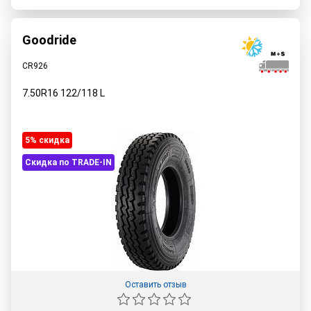
Goodride
CR926
7.50R16
122/118
L
5% cкидка
Скидка по TRADE-IN
Оставить отзыв