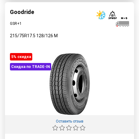
Goodride
GSR+1
215/75R17.5
128/126
M
5% cкидка
Скидка по TRADE-IN
Оставить отзыв