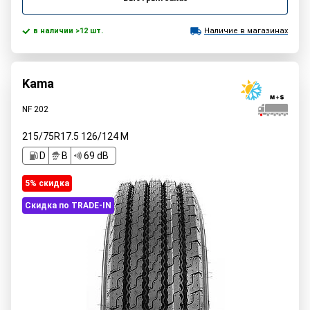
в наличии >12 шт.
Наличие в магазинах
Kama
NF 202
215/75R17.5
126/124
M
D
B
69 dB
5% cкидка
Скидка по TRADE-IN