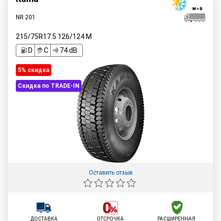
NR 201
215/75R17.5
126/124
M
D
C
74 dB
5% cкидка
Скидка по TRADE-IN
Оставить отзыв
ДОСТАВКА
ОТСРОЧКА
РАСШИРЕННАЯ