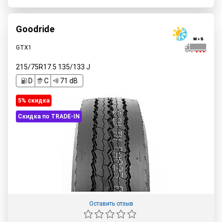
Goodride
GTX1
215/75R17.5
135/133
J
D
C
71 dB
5% cкидка
Скидка по TRADE-IN
Оставить отзыв