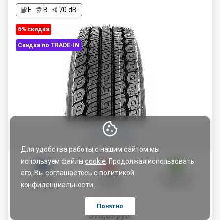
E
B
70 dB
6% cкидка
Скидка по TRADE-IN
Оставить отзыв
Для удобства работы с нашим сайтом мы
используем файлы
cookie
. Продолжая использовать
его, Вы соглашаетесь с
политикой
ДОСТАВКА
ОТСРОЧКА
РАСШИРЕННАЯ
конфиденциальности.
ПО АДРЕСУ
ОПЛАТЫ
ГАРАНТИЯ
Цена со скидкой:
Понятно
515
,
89
руб.