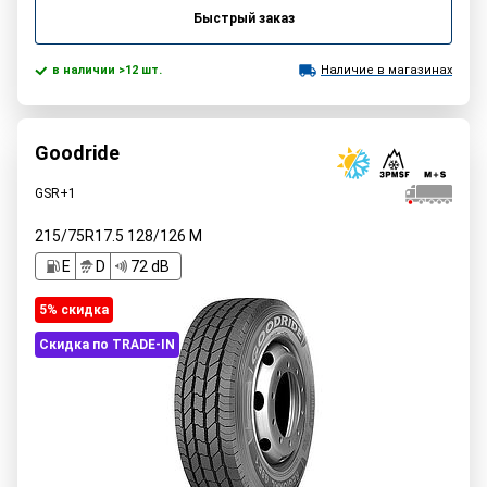
Быстрый заказ
в наличии >12 шт.
Наличие в магазинах
Goodride
GSR+1
215/75R17.5
128/126
M
E
D
72 dB
5% cкидка
Скидка по TRADE-IN