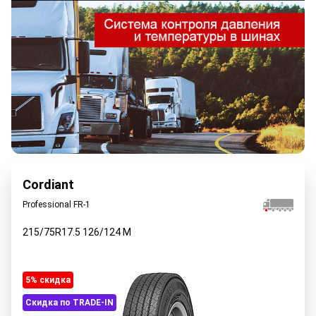
Cordiant
Professional FR-1
215/75R17.5
126/124
M
5% cкидка
Скидка по TRADE-IN