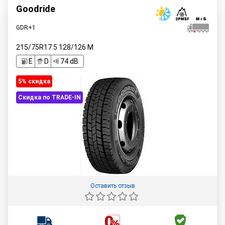
Goodride
GDR+1
215/75R17.5
128/126
M
E
D
74 dB
5% cкидка
Скидка по TRADE-IN
Оставить отзыв