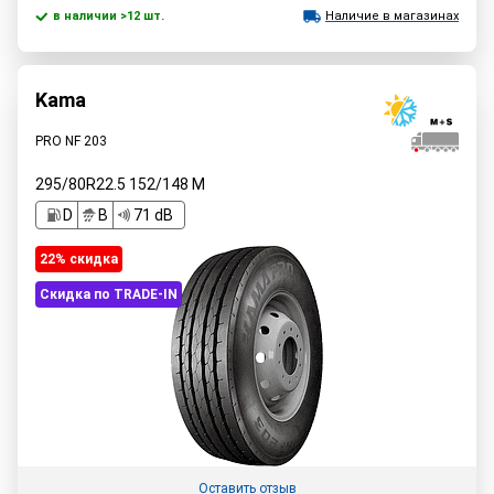
в наличии >12 шт.
Наличие в магазинах
Kama
PRO NF 203
295/80R22.5
152/148
M
D
B
71 dB
22% cкидка
Скидка по TRADE-IN
Оставить отзыв