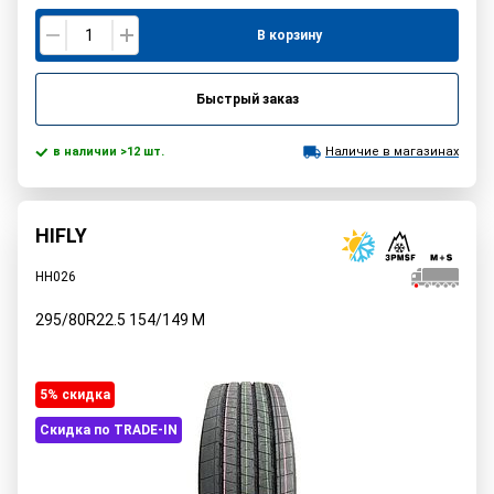
В корзину
Быстрый заказ
в наличии >12 шт.
Наличие в магазинах
HIFLY
HH026
295/80R22.5
154/149
M
5% cкидка
Скидка по TRADE-IN