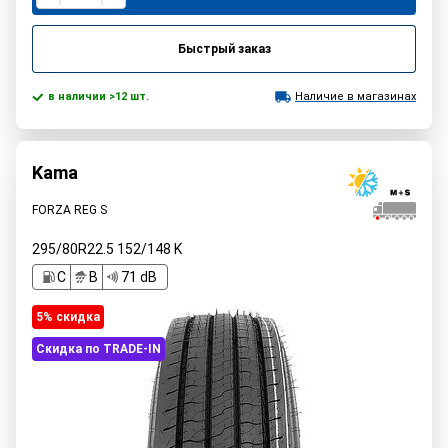
Быстрый заказ
в наличии >12 шт.
Наличие в магазинах
Kama
FORZA REG S
295/80R22.5
152/148
K
C
B
71 dB
5% cкидка
Скидка по TRADE-IN