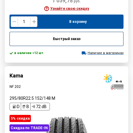
1 039,78
руб.
Узнайте свою скидку
В корзину
Быстрый заказ
в наличии >12 шт.
Наличие в магазинах
Kama
NF 202
295/80R22.5
152/148
M
D
B
72 dB
5% cкидка
Скидка по TRADE-IN