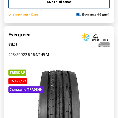
Быстрый заказ
в наличии >12 шт.
Доставка 4-6 дней
Evergreen
ESL01
295/80R22.5
154/149
M
TREND UP
5% cкидка
Скидка по TRADE-IN