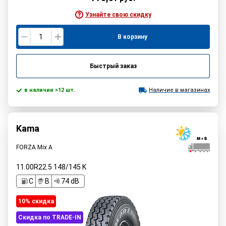
Узнайте свою скидку
В корзину
Быстрый заказ
в наличии >12 шт.
Наличие в магазинах
Kama
FORZA Mix A
11.00R22.5
148/145
K
C
B
74 dB
10% cкидка
Скидка по TRADE-IN