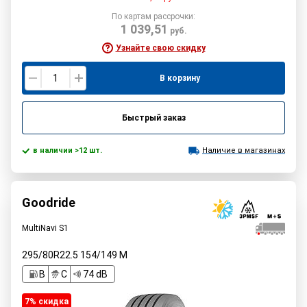
По картам рассрочки:
1 039,51
руб.
Узнайте свою скидку
В корзину
Быстрый заказ
в наличии >12 шт.
Наличие в магазинах
Goodride
MultiNavi S1
295/80R22.5
154/149
M
B
C
74 dB
7% cкидка