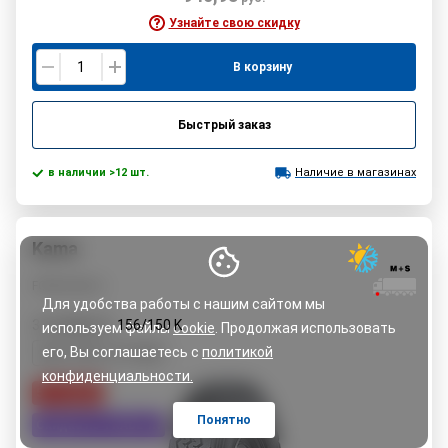
Узнайте свою скидку
В корзину
Быстрый заказ
в наличии >12 шт.
Наличие в магазинах
Kama
FORZA Mix A
Для удобства работы с нашим сайтом мы
315/80R22.5
156/150
K
используем файлы
cookie
. Продолжая использовать
его, Вы соглашаетесь с
политикой
C
B
71 dB
конфиденциальности.
5% cкидка
Понятно
Скидка по TRADE-IN