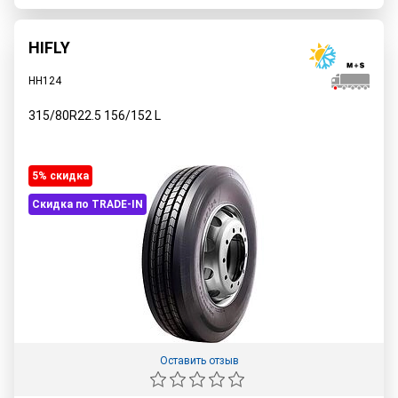
HIFLY
HH124
315/80R22.5
156/152
L
5% cкидка
Скидка по TRADE-IN
Оставить отзыв