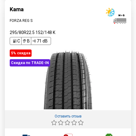
Kama
FORZA REG S
295/80R22.5
152/148
K
C
B
71 dB
5% cкидка
Скидка по TRADE-IN
Оставить отзыв