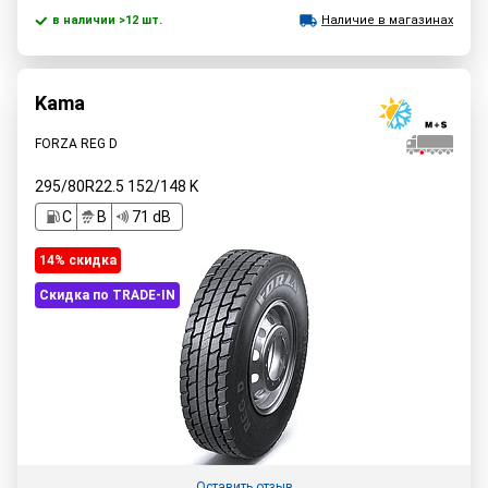
в наличии >12 шт.
Наличие в магазинах
Kama
FORZA REG D
295/80R22.5
152/148
K
C
B
71 dB
14% cкидка
Скидка по TRADE-IN
Оставить отзыв