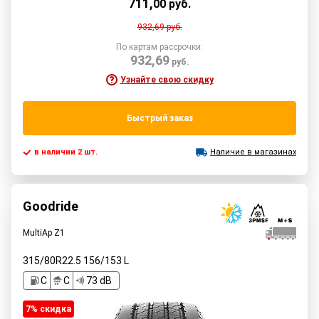
711
,
00
руб.
932,69
руб.
По картам рассрочки:
932,69
руб.
Узнайте свою скидку
Быстрый заказ
в наличии 2 шт.
Наличие в магазинах
Goodride
MultiAp Z1
315/80R22.5
156/153
L
C
C
73 dB
7% cкидка