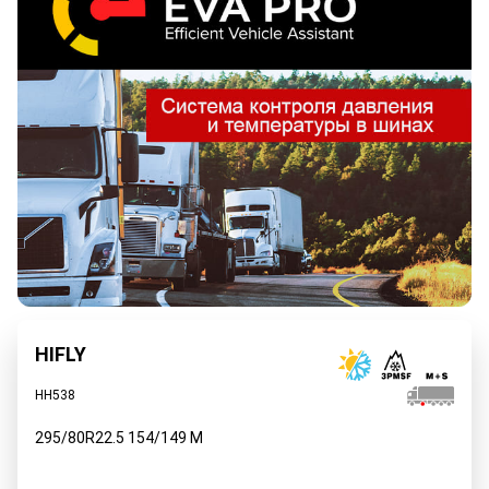
HIFLY
HH538
295/80R22.5
154/149
M