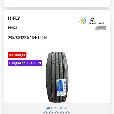
HIFLY
HH026
295/80R22.5
154/149
M
5% cкидка
Скидка по TRADE-IN
Оставить отзыв