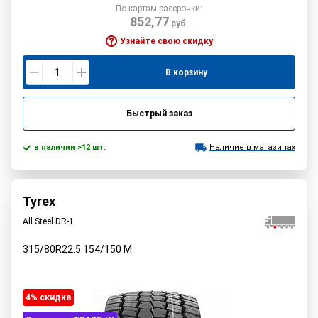
По картам рассрочки:
852,77
руб.
Узнайте свою скидку
В корзину
Быстрый заказ
в наличии >12 шт.
Наличие в магазинах
Tyrex
All Steel DR-1
315/80R22.5
154/150
M
4% cкидка