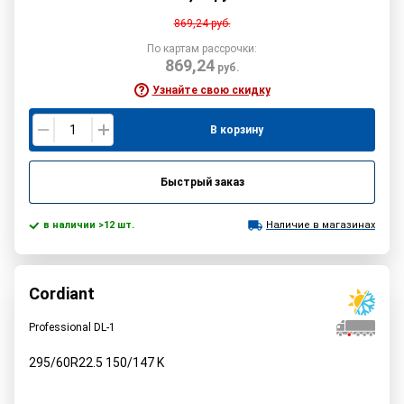
869,24
руб.
По картам рассрочки:
869,24
руб.
Узнайте свою скидку
В корзину
Быстрый заказ
в наличии >12 шт.
Наличие в магазинах
Cordiant
Professional DL-1
295/60R22.5
150/147
K