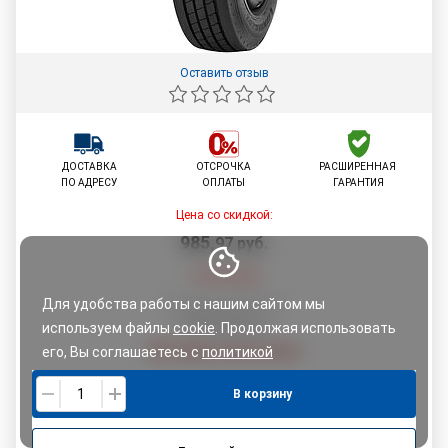
Оставить отзыв
ДОСТАВКА
ОТСРОЧКА
РАСШИРЕННАЯ
ПО АДРЕСУ
ОПЛАТЫ
ГАРАНТИЯ
Цена со скидкой:
985
,
97
руб.
1 037,83
руб.
Для удобства работы с нашим сайтом мы
По картам рассрочки:
1 037,83
руб.
используем файлы
cookie
. Продолжая использовать
Узнайте свою скидку
его, Вы соглашаетесь с
политикой
конфиденциальности.
В корзину
Понятно