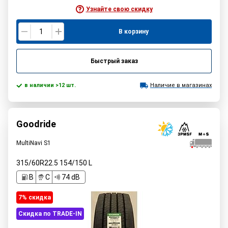
Узнайте свою скидку
В корзину
Быстрый заказ
в наличии >12 шт.
Наличие в магазинах
Goodride
MultiNavi S1
315/60R22.5
154/150
L
B
C
74 dB
7% cкидка
Скидка по TRADE-IN