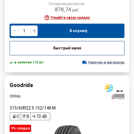
По картам рассрочки:
878,74
руб.
Узнайте свою скидку
В корзину
Быстрый заказ
в наличии >12 шт.
Наличие в магазинах
Goodride
CR966
315/60R22.5
152/148
M
C
B
72 dB
5% cкидка