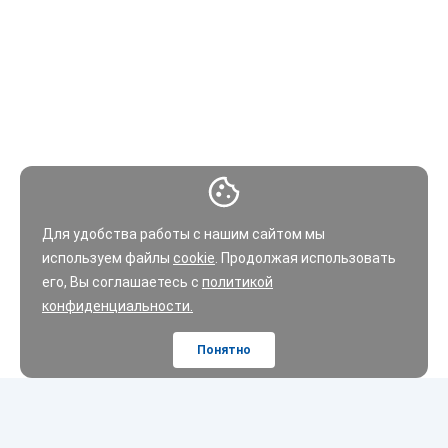
используйте фильтр каталога
:
Наиболее популярные фильтры находятся в видимой зоне:
выбор по типу оси и размеру грузовой шины.
Список подходящих вариантов можно ограничить, установив
флажок напротив интересующих вас брендов, либо
используя дополнительный фильтры подбора.
Для удобства работы с нашим сайтом мы
используем файлы
cookie
. Продолжая использовать
В бюджетном ценовом сегменте наибольшей популярностью
его, Вы соглашаетесь с
политикой
пользуются грузовые шины брендов:
Кама, Evergreen,
конфиденциальности.
Goodride, Otani, Fireston
e.
Понятно
В среднем и премиальном сегментах, наиболее
востребованы:
Michelin, Goodyear, Bridgestone, Continental,
Yokohama, Barum, Fulda.