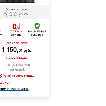
Оставить отзыв
А
ОТСРОЧКА
РАСШИРЕННАЯ
СУ
ОПЛАТЫ
ГАРАНТИЯ
Цена со скидкой:
1 150
,
01
руб.
1 266,08
руб.
По картам рассрочки:
1 266,08
руб.
Узнайте свою скидку
чии 1 шт.
В корзину
чие в магазинах
 1 шт.
е в магазинах
Быстрый заказ