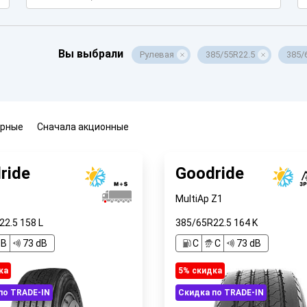
Вы выбрали
Рулевая
385/55R22.5
385/
ярные
Сначала акционные
ride
Goodride
MultiAp Z1
22.5
158
L
385/65R22.5
164
K
B
73 dB
C
C
73 dB
ка
5% cкидка
по TRADE-IN
Скидка по TRADE-IN