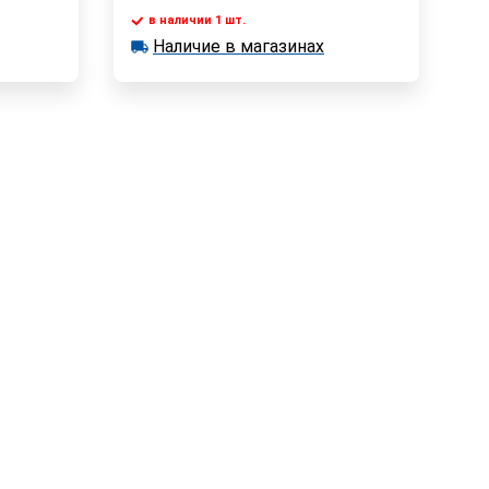
в наличии 1 шт.
у
В корзину
Наличие в магазинах
в наличии 1 шт.
Наличие в магазинах
Быстрый заказ