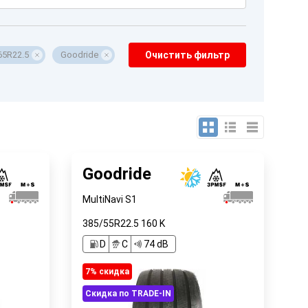
65R22.5
Goodride
Очистить фильтр
Goodride
MultiNavi S1
385/55R22.5
160
K
D
C
74 dB
7% cкидка
Скидка по TRADE-IN