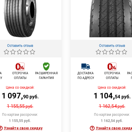
Оставить отзыв
Оставить отзыв
А
ОТСРОЧКА
РАСШИРЕННАЯ
ДОСТАВКА
ОТСРОЧКА
РА
СУ
ОПЛАТЫ
ГАРАНТИЯ
ПО АДРЕСУ
ОПЛАТЫ
Цена со скидкой:
Цена со скидкой:
1 097
,
1 104
,
90
руб.
54
руб.
1 155,55
1 162,54
руб.
руб.
По картам рассрочки:
По картам рассрочки:
1 155,55
руб.
1 162,54
руб.
Узнайте свою скидку
Узнайте свою скид