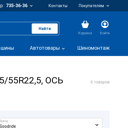
р:
735-36-36
Контакты
Покупателям
Найти
Корзина
Войти
. шины
Автотовары
Шиномонтаж
5/55R22,5, ОСЬ
6 товаров
Бренд
Goodride