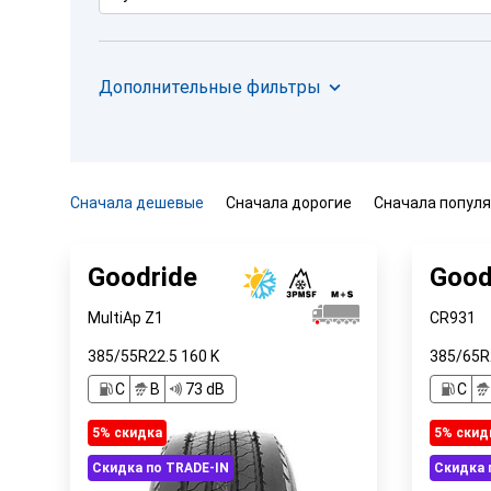
Дополнительные фильтры
Сначала дешевые
Сначала дорогие
Сначала попул
Goodride
Good
MultiAp Z1
CR931
385/55R22.5
160
K
385/65R
C
B
73 dB
C
5% cкидка
5% cкид
Скидка по TRADE-IN
Скидка 