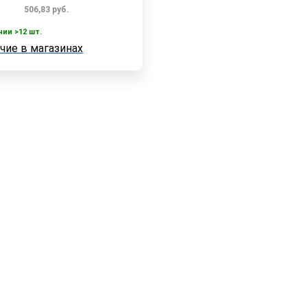
506,83
руб.
чии >12 шт.
В корзину
чие в магазинах
 >12 шт.
е в магазинах
Быстрый заказ