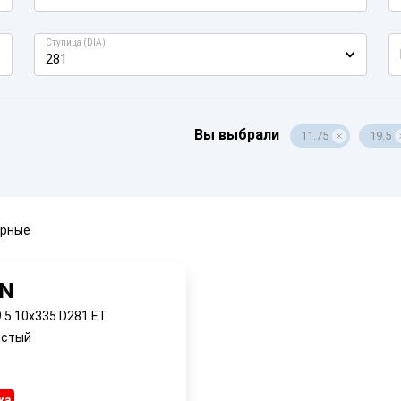
Ступица (DIA)
281
Вы выбрали
11.75
19.5
ярные
AN
9.5 10x335 D281 ET
истый
ка