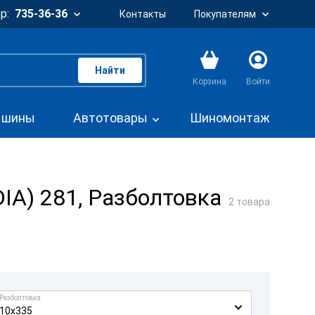
р:
735-36-36
Контакты
Покупателям
Найти
Корзина
Войти
. шины
Автотовары
Шиномонтаж
DIA) 281, Разболтовка
2 товара
Разболтовка
10x335