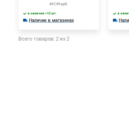
497,99
руб.
в наличии >12 шт.
в нали
В корзину
Наличие в магазинах
Нали
в наличии >12 шт.
в наличии
Наличие в магазинах
Наличи
Быстрый заказ
Всего товаров:
2 из 2