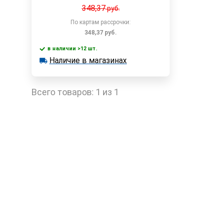
348,37
руб.
По картам рассрочки:
348,37
руб.
в наличии >12 шт.
В корзину
Наличие в магазинах
в наличии >12 шт.
Наличие в магазинах
Быстрый заказ
Всего товаров:
1 из 1