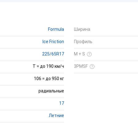
Formula
Ширина
Ice Friction
Профиль
225/65R17
M + S
T = до 190 км/ч
3PMSF
106 = до 950 кг
радиальные
17
Летние