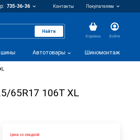
р:
735-36-36
Контакты
Покупателям
Найти
Корзина
Войти
. шины
Автотовары
Шиномонтаж
 XL
225/65R17 106T XL
Цена со скидкой: