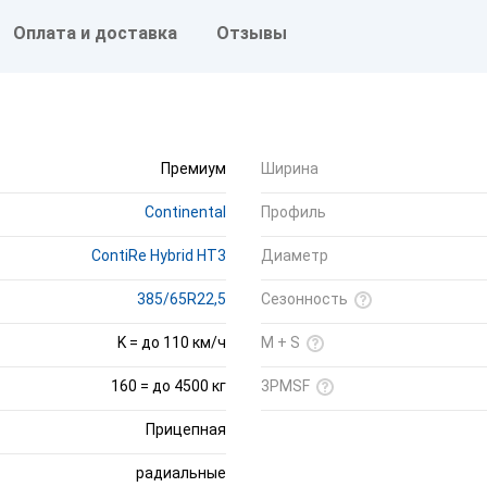
Оплата и доставка
Отзывы
Премиум
Ширина
Continental
Профиль
ContiRe Hybrid HT3
Диаметр
385/65R22,5
Сезонность
K = до 110 км/ч
M + S
160 = до 4500 кг
3PMSF
Прицепная
радиальные