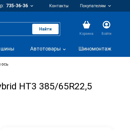
р:
735-36-36
Контакты
Покупателям
Найти
Корзина
Войти
. шины
Автотовары
Шиномонтаж
я ось
Hybrid HT3 385/65R22,5