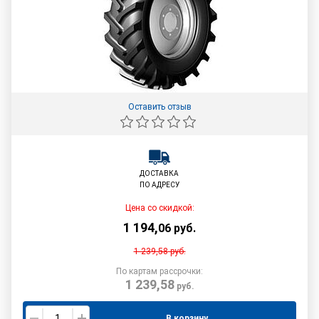
Новинка 2025: Artmotion Snow Premium
К зимнему сезону 2025 года «Белшина» представила новые
зимние премиальные шины под брендом Artmotion Snow
PREMIUM.
Оставить отзыв
Налажено серийное производство трёх моделей линейки
зимних шин под брендом Artmotion Snow Premium:
ДОСТАВКА
ПО АДРЕСУ
PW-104 185/65R15
PW-102 205/55R16
Цена со скидкой:
PW-101 215/65R16
1 194
,
06
руб.
1 239,58
руб.
По картам рассрочки:
1 239,58
руб.
В корзину