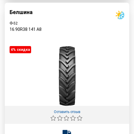
Белшина
Ф-52
16.90R38
141
A8
4% cкидка
Оставить отзыв