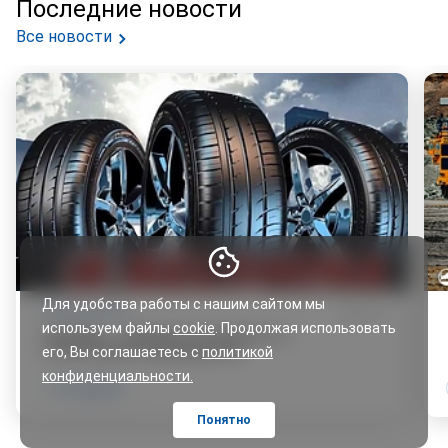
Последние новости
Все новости
Для удобства работы с нашим сайтом мы
23 апреля 2018
738
используем файлы
cookie
. Продолжая использовать
«Белшина» — надежность и качество от
отечественного производителя
его, Вы соглашаетесь с
политикой
конфиденциальности.
Тест-драйвы
Понятно