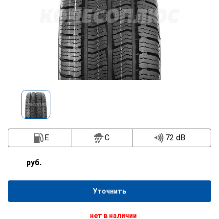
E
C
72 dB
руб.
Уточнить
нет в наличии