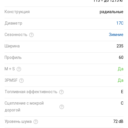
115 = до 1215 кг
Конструкция
радиальные
Диаметр
17C
Сезонность
Зимние
Ширина
235
Профиль
60
M + S
Да
3PMSF
Да
Топливная эффективность
E
Cцепление с мокрой
C
дорогой
Уровень шума
72 dB