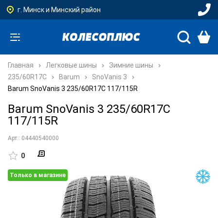
г. Минск и Минский район
Главная
Легковые шины
Зимние шины
235/60R17C
Barum
SnoVanis 3
Barum SnoVanis 3 235/60R17C 117/115R
Barum SnoVanis 3 235/60R17C
117/115R
Арт.: 04440540000
0
Только в магазине