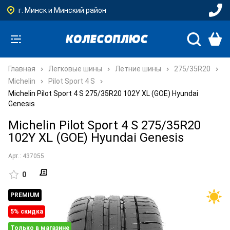
г. Минск и Минский район
Главная
Легковые шины
Летние шины
275/35R20
Michelin
Pilot Sport 4 S
Michelin Pilot Sport 4 S 275/35R20 102Y XL (GOE) Hyundai
Genesis
Michelin Pilot Sport 4 S 275/35R20
102Y XL (GOE) Hyundai Genesis
Арт.: 437055
0
PREMIUM
5% cкидка
Только в магазине