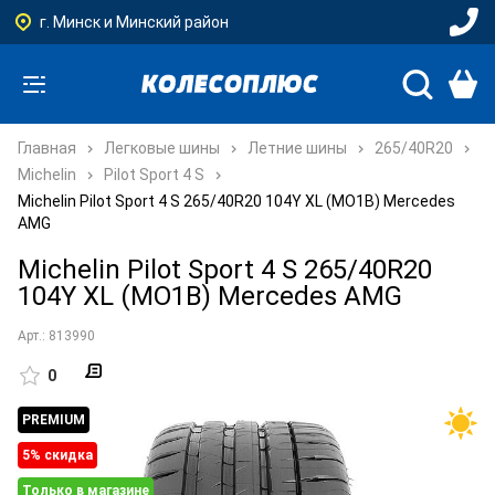
г. Минск и Минский район
Главная
Легковые шины
Летние шины
265/40R20
Michelin
Pilot Sport 4 S
Michelin Pilot Sport 4 S 265/40R20 104Y XL (MO1B) Mercedes
AMG
Michelin Pilot Sport 4 S 265/40R20
104Y XL (MO1B) Mercedes AMG
Арт.: 813990
0
PREMIUM
5% cкидка
Только в магазине