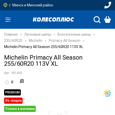
г. Минск и Минский район
Главная
Легковые шины
Всесезонные шины
255/60R20
Michelin
Primacy All Season
Michelin Primacy All Season 255/60R20 113V XL
Michelin Primacy All Season
255/60R20 113V XL
Арт.: 901420
0
PREMIUM
5% cкидка
Только в магазине