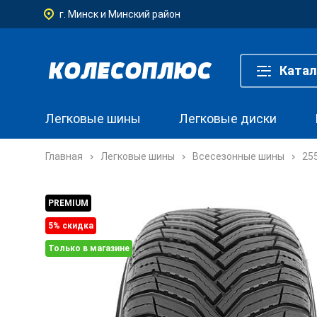
г. Минск и Минский район
Катал
Легковые шины
Легковые диски
Главная
Легковые шины
Всесезонные шины
25
PREMIUM
5% cкидка
Только в магазине