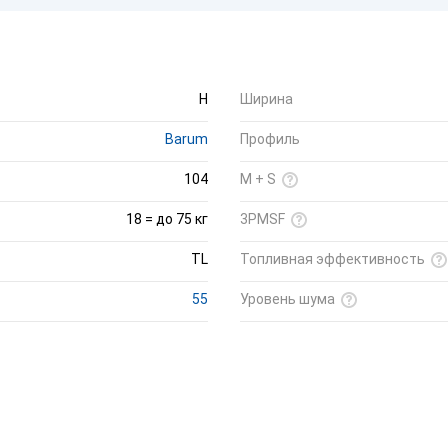
H
Ширина
Barum
Профиль
104
M + S
18 = до 75 кг
3PMSF
TL
Топливная эффективность
55
Уровень шума