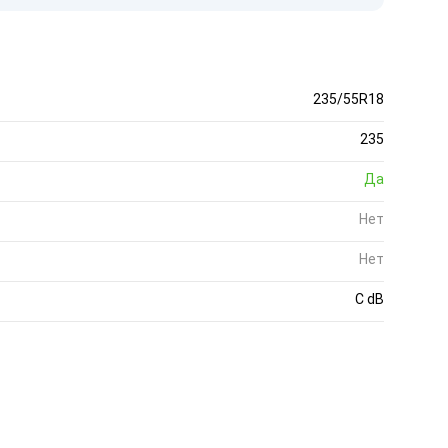
235/55R18
235
Да
Нет
Нет
C dB