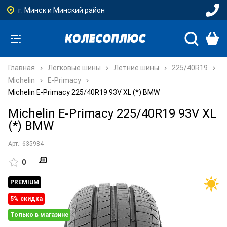
г. Минск и Минский район
Главная
Легковые шины
Летние шины
225/40R19
Michelin
E-Primacy
Michelin E-Primacy 225/40R19 93V XL (*) BMW
Michelin E-Primacy 225/40R19 93V XL
(*) BMW
Арт.: 635984
0
PREMIUM
5% cкидка
Только в магазине