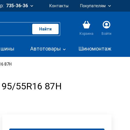
р:
735-36-36
Контакты
Покупателям
Найти
Корзина
Войти
. шины
Автотовары
Шиномонтаж
16 87H
195/55R16 87H