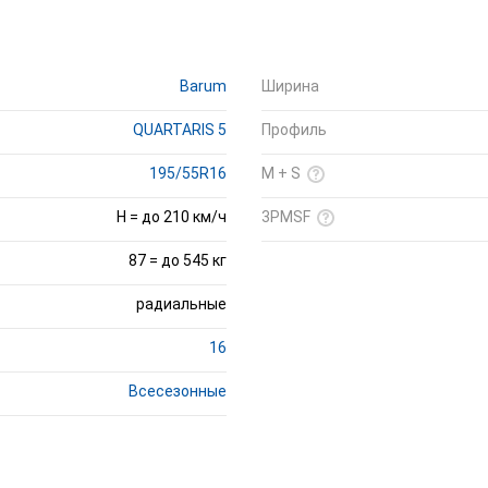
Barum
Ширина
QUARTARIS 5
Профиль
195/55R16
M + S
H = до 210 км/ч
3PMSF
87 = до 545 кг
радиальные
16
Всесезонные