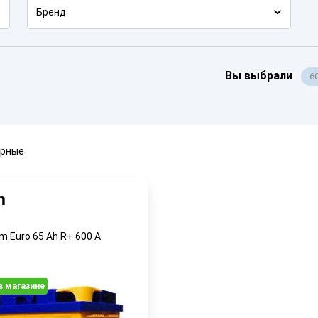
Бренд
Вы выбрали
6
ярные
m
m Euro 65 Ah R+ 600 A
в магазине