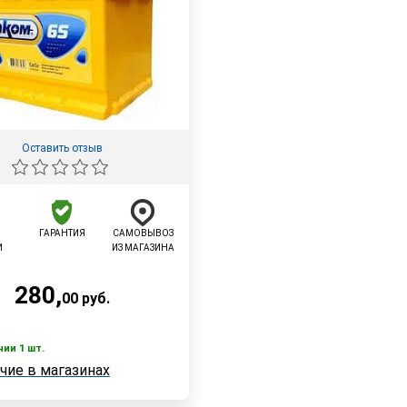
Оставить отзыв
ГАРАНТИЯ
САМОВЫВОЗ
И
ИЗ МАГАЗИНА
280
,
00
руб.
чии 1 шт.
чие в магазинах
 1 шт.
Быстрый заказ
е в магазинах