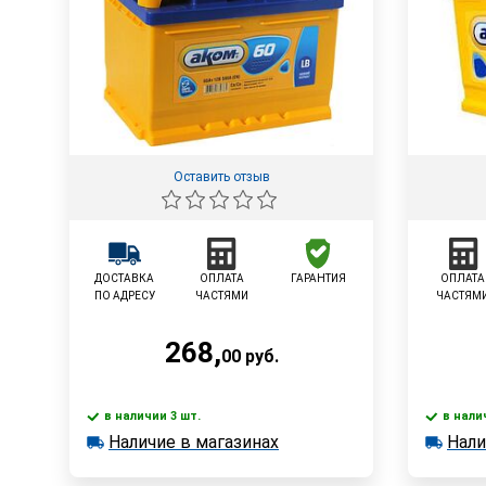
Оставить отзыв
ДОСТАВКА
ОПЛАТА
ГАРАНТИЯ
ОПЛАТА
ПО АДРЕСУ
ЧАСТЯМИ
ЧАСТЯМ
268
,
00
руб.
в наличии 3 шт.
в нали
В корзину
Наличие в магазинах
Нали
в наличии 3 шт.
в наличии
Наличие в магазинах
Наличи