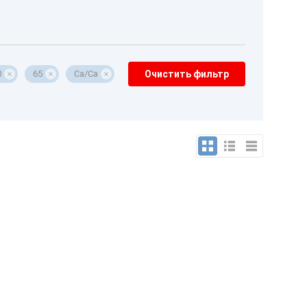
0
65
Ca/Ca
Очистить фильтр